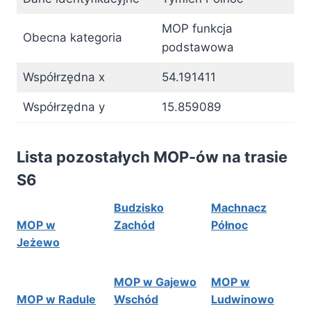
MOP funkcja
Obecna kategoria
podstawowa
Współrzędna x
54.191411
Współrzędna y
15.859089
Lista pozostałych MOP-ów na trasie
S6
Budzisko
Machnacz
MOP w
Zachód
Północ
Jeżewo
MOP w Gajewo
MOP w
MOP w Radule
Wschód
Ludwinowo