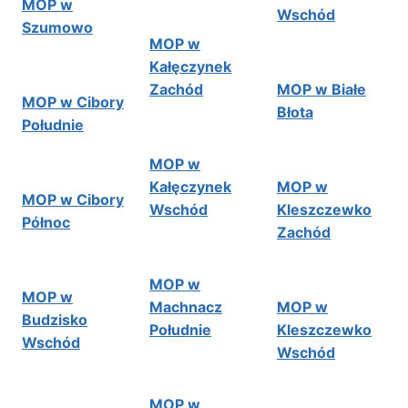
MOP w
Wschód
Szumowo
MOP w
Kałęczynek
Zachód
MOP w Białe
MOP w Cibory
Błota
Południe
MOP w
Kałęczynek
MOP w
MOP w Cibory
Wschód
Kleszczewko
Północ
Zachód
MOP w
MOP w
Machnacz
MOP w
Budzisko
Południe
Kleszczewko
Wschód
Wschód
MOP w