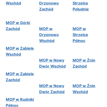
Wschód
Drzonowo
Strzelce
Zachód
Południe
MOP w Górki
Zachód
MOP w
MOP w
Drzonowo
Strzelce
Wschód
Północ
MOP w Zabiele
Wschód
MOP w Nowy
MOP w Żnin
Dwór Wschód
Zachód
MOP w Zabiele
Zachód
MOP w Nowy
MOP w Żnin
Dwór Zachód
Wschód
MOP w Rudniki
Północ