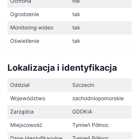
Ochrona
nie
Ogrodzenie
tak
Monitoring wideo
tak
Oświetlenie
tak
Lokalizacja i identyfikacja
Oddział
Szczecin
Województwo
zachodniopomorskie
Zarządca
GDDKiA
Miejscowość
Tymień Północ
Dane identyfikacyjne
Tymień Północ